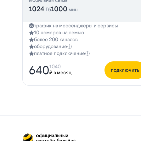
мобильная связь
1024
1000
Гб
мин
трафик на мессенджеры и сервисы
10 номеров на семью
более 200 каналов
оборудование
платное подключение
640
1040
подключить
₽ в месяц