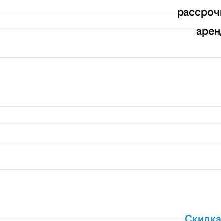
рассроч
арен
Скидка