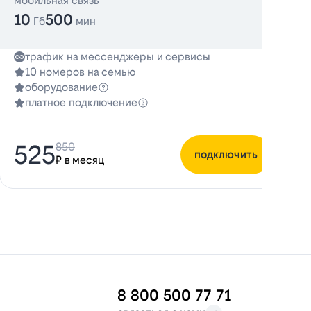
мобильная связь
10
500
Гб
мин
трафик на мессенджеры и сервисы
10 номеров на семью
оборудование
платное подключение
525
850
подключить
₽ в месяц
8 800 500 77 71