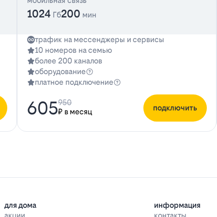
мобильная связь
1024
200
Гб
мин
трафик на мессенджеры и сервисы
10 номеров на семью
более 200 каналов
оборудование
платное подключение
605
950
подключить
₽ в месяц
для дома
информация
акции
контакты