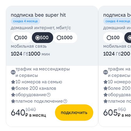
подписка bee super hit
подписка be
скидка 4 месяца
скидка 4 месяца
домашний интернет, мбит/с
домашний ин
100
500
1000
100
мобильная связь
мобильная с
1024
1000
1024
200
Гб
мин
Гб
трафик на мессенджеры
трафик н
и сервисы
и сервисы
10 номеров на семью
10 номеро
более 200 каналов
более 200
оборудование
оборудова
платное подключение
платное п
1040
950
640
605
подключить
₽ в месяц
₽ в м