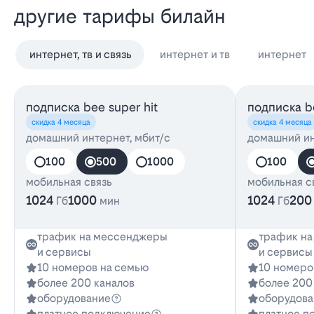
другие тарифы билайн
интернет, тв и связь
интернет и тв
интернет
подписка bee super hit
подписка be
скидка 4 месяца
скидка 4 месяца
домашний интернет, мбит/с
домашний ин
100
500
1000
100
мобильная связь
мобильная с
1024
1000
1024
200
Гб
мин
Гб
трафик на мессенджеры
трафик н
и сервисы
и сервисы
10 номеров на семью
10 номеро
более 200 каналов
более 200
оборудование
оборудова
платное подключение
платное п