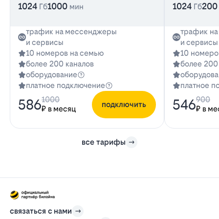
1024
1000
1024
200
Гб
мин
Гб
трафик на мессенджеры
трафик н
и сервисы
и сервисы
10 номеров на семью
10 номеро
более 200 каналов
более 200
оборудование
оборудова
платное подключение
платное п
1000
900
586
546
подключить
₽ в месяц
₽ в ме
все тарифы
связаться с нами