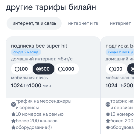
другие тарифы билайн
интернет, тв и связь
интернет и тв
интернет
подписка bee super hit
подписка be
скидка 2 месяца
скидка 2 месяца
домашний интернет, мбит/с
домашний ин
100
500
1000
100
мобильная связь
мобильная с
1024
1000
1024
200
Гб
мин
Гб
трафик на мессенджеры
трафик н
и сервисы
и сервисы
10 номеров на семью
10 номеро
более 200 каналов
более 200
оборудование
оборудова